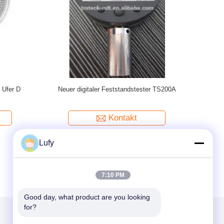
für
Digital-Ufer-Härtemesser-Härte-Einheits-Meter-
Gummih
ehbarem
Skala-Messgerät-Gummiunterstützung
Kontakt
Lufy
7:10 PM
Good day, what product are you looking 
for?