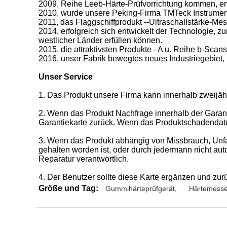
2009, Reihe Leeb-Härte-Prüfvorrichtung kommen, erfol
2010, wurde unsere Peking-Firma TMTeck Instrument
2011, das Flaggschiffprodukt --Ultraschallstärke-Mess
2014, erfolgreich sich entwickelt der Technologie,
westlicher Länder erfüllen können.
2015, die attraktivsten Produkte - A u. Reihe b-S
2016, unser Fabrik bewegtes neues Industriegebiet, 
Unser Service
1. Das Produkt unsere Firma kann innerhalb zweijäh
2. Wenn das Produkt Nachfrage innerhalb der Garanti
Garantiekarte zurück. Wenn das Produktschadendatum 
3. Wenn das Produkt abhängig von Missbrauch, Unfal
gehalten worden ist, oder durch jedermann nicht autor
Reparatur verantwortlich.
4. Der Benutzer sollte diese Karte ergänzen und zur
Größe und Tag:
Gummihärteprüfgerät
,
Härtemesse