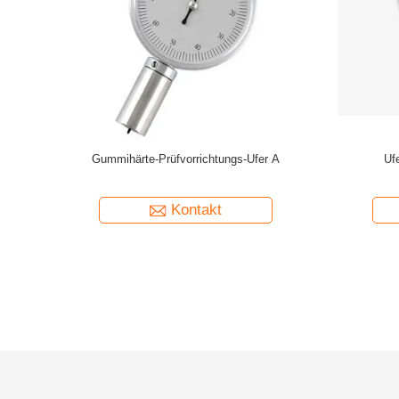
r TS200A
Strandhärteprüfblock Kautschukhärteprüfblock
Testblock z
Typ a für Stranddurometer-Kit zur Messung
Landdu
von 7 verschiedenen Farbblöcken
Kontakt