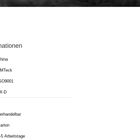
mationen
hina
MTeck
SO9001
X-D
erhandelbar
arton
-5 Arbeitstage