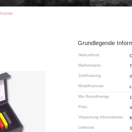
fstände
Grundlegende Infor
Herkunftsort:
C
Markenname:
T
Zertifizierung:
I
Modellnummer:
L
Min Bestellmenge:
1
Preis:
V
Verpackung Informationen:
K
Lieferzeit:
3