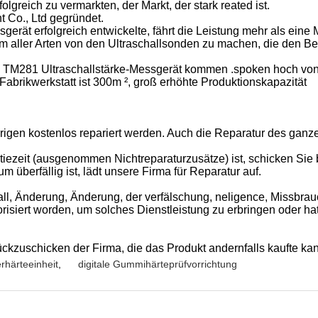
greich zu vermarkten, der Markt, der stark reated ist.
 Co., Ltd gegründet.
gerät erfolgreich entwickelte, fährt die Leistung mehr als eine M
 zum aller Arten von den Ultraschallsonden zu machen, die den
cans TM281 Ultraschallstärke-Messgerät kommen .spoken hoch v
Fabrikwerkstatt ist 300m ², groß erhöhte Produktionskapazität
rigen kostenlos repariert werden. Auch die Reparatur des ganz
ezeit (ausgenommen Nichtreparaturzusätze) ist, schicken Sie b
überfällig ist, lädt unsere Firma für Reparatur auf.
l, Änderung, Änderung, der verfälschung, neligence, Missbrauc
isiert worden, um solches Dienstleistung zu erbringen oder hatte
ückzuschicken der Firma, die das Produkt andernfalls kaufte kan
rhärteeinheit
,
digitale Gummihärteprüfvorrichtung