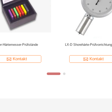
ur Prüfung der Landhärte Typ D für
Strandhärteprüfblock Typ A 
rometer mit nachvollziehbarem
Stranddurometer mit nachvollzi
Kalibrierzertifikat
Kalibrierzertifikat
Kontakt
Kontakt