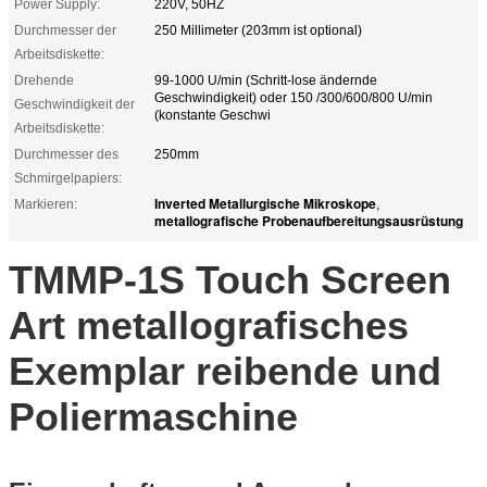
Power Supply:
220V, 50HZ
Durchmesser der
250 Millimeter (203mm ist optional)
Arbeitsdiskette:
Drehende
99-1000 U/min (Schritt-lose ändernde
Geschwindigkeit) oder 150 /300/600/800 U/min
Geschwindigkeit der
(konstante Geschwi
Arbeitsdiskette:
Durchmesser des
250mm
Schmirgelpapiers:
Inverted Metallurgische Mikroskope
Markieren:
,
metallografische Probenaufbereitungsausrüstung
TMMP-1S Touch Screen
Art metallografisches
Exemplar reibende und
Poliermaschine