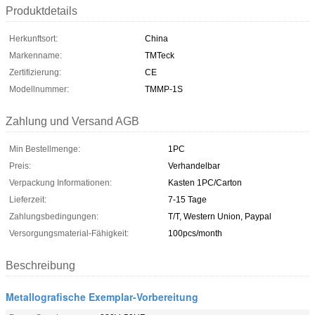
Produktdetails
Herkunftsort:
China
Markenname:
TMTeck
Zertifizierung:
CE
Modellnummer:
TMMP-1S
Zahlung und Versand AGB
Min Bestellmenge:
1PC
Preis:
Verhandelbar
Verpackung Informationen:
Kasten 1PC/Carton
Lieferzeit:
7-15 Tage
Zahlungsbedingungen:
T/T, Western Union, Paypal
Versorgungsmaterial-Fähigkeit:
100pcs/month
Beschreibung
Metallografische Exemplar-Vorbereitung