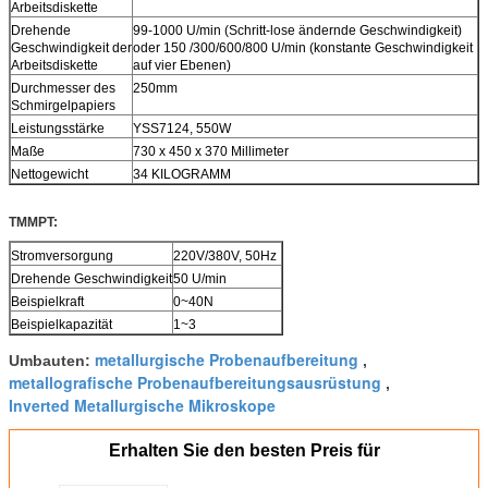
Arbeitsdiskette
Drehende
99-1000 U/min (Schritt-lose ändernde Geschwindigkeit)
Geschwindigkeit der
oder 150 /300/600/800 U/min (konstante Geschwindigkeit
Arbeitsdiskette
auf vier Ebenen)
Durchmesser des
250mm
Schmirgelpapiers
Leistungsstärke
YSS7124, 550W
Maße
730 x 450 x 370 Millimeter
Nettogewicht
34 KILOGRAMM
TMMPT:
Stromversorgung
220V/380V, 50Hz
Drehende Geschwindigkeit
50 U/min
Beispielkraft
0~40N
Beispielkapazität
1~3
metallurgische Probenaufbereitung
Umbauten:
,
metallografische Probenaufbereitungsausrüstung
,
Inverted Metallurgische Mikroskope
Erhalten Sie den besten Preis für