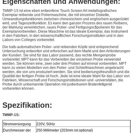
Eigenschaften und Anwendungen:
TMMP-1S ist eine eben entworfene Touch Screen Art metallografisches
Exemplar reibende und Poliermaschine, die mit einzelner Diskette,
Umwandlungsfunktionen zwischen chinesischem und englischem ausgerüstet
wird, und Tageszeitfunktion. Es kann den ganzen Prozess des rauen Reibens,
der Mahlung verwirklichen, raues Polier- und Fertigungsc$polieren für das
Exemplarvorbereiten. Diese Maschine ist das ideale Exemplar, das Instrument
in den Fabriken, in den wissenschaftlichen Forschungsinstituten und in den
Labors von Colleges vorbereitet.
Die halb-automatischen Polier- und reibenden Köpfe sind entsprechend
Untersuchung entworfen und erforschen auf dem Markt und den Anforderungen
der Kunden. Sie sind für das Labor passend, das rechte Mengenprobe
vorbereitet. MPT kann für das Vorbereiten der einzelnen Probe verwendet
werden. Sie können eine, zwei oder drei Proben auf einmal vorbereiten. MPT
kann zu vielen Modellen von den Polier- und Schleifmaschinen angebracht
werden, die von uns produziert werden. Sie sind bedienungsfreundlich und die
Qualität der fertigen Probe ist hoch. Jede ist eine ideale Wahl für das Labor von
Fabriken, Wissenschaft und Forschungsinstitutionen und -universitäten, die
Probe durch unbemannte Operation mit justierbarem Bratenfettgerät
vorbereiten können.
Spezifikation:
TMMP-1S:
Stromversorgung
220V, 50Hz
Durchmesser der
250 Millimeter (203mm ist optional)