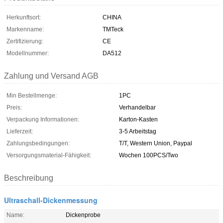
Herkunftsort:
CHINA
Markenname:
TMTeck
Zertifizierung:
CE
Modellnummer:
DA512
Zahlung und Versand AGB
Min Bestellmenge:
1PC
Preis:
Verhandelbar
Verpackung Informationen:
Karton-Kasten
Lieferzeit:
3-5 Arbeitstag
Zahlungsbedingungen:
T/T, Western Union, Paypal
Versorgungsmaterial-Fähigkeit:
Wochen 100PCS/Two
Beschreibung
Ultraschall-Dickenmessung
Name:
Dickenprobe