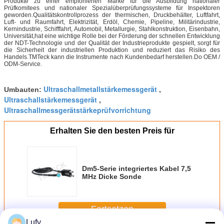
Produkte zu einer empfohlenen Marke für die Ausbildung nationaler
Prüfkomitees und nationaler Spezialüberprüfungssysteme für Inspektoren
geworden.Qualitätskontrollprozess der thermischen, Druckbehälter, Luftfahrt,
Luft- und Raumfahrt, Elektrizität, Erdöl, Chemie, Pipeline, Militärindustrie,
Kernindustrie, Schifffahrt, Automobil, Metallurgie, Stahlkonstruktion, Eisenbahn,
Universität,hat eine wichtige Rolle bei der Förderung der schnellen Entwicklung
der NDT-Technologie und der Qualität der Industrieprodukte gespielt, sorgt für
die Sicherheit der industriellen Produktion und reduziert das Risiko des
Handels.TMTeck kann die Instrumente nach Kundenbedarf herstellen.Do OEM /
ODM-Service.
Ultraschallmetallstärkemessgerät
Umbauten:
,
Ultraschallstärkemessgerät
,
Ultraschallmessgerätstärkeprüfvorrichtung
Erhalten Sie den besten Preis für
Dm5-Serie integriertes Kabel 7,5
MHz Dicke Sonde
Fortsetzen
Lufy