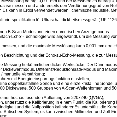
e Messlösung beträgt 0,001 mm und der Messbereich beträgt 0,1
e präzise messen und andererseits den Verdünnungsgrad von Ro
 kann in Erdöl verwendet werden., chemische Industrie, Metal
ibrierspezifikation für Ultraschalldickheitsmessgerät (JJF 1126
 einen B-Scan-Modus und einen numerischen Anzeigemodus.
Mehrfach-Echo"-Technologie wird angewandt, um die Messung von
ion messen, und die maximale Messlösung kann 0,001 mm errei
den Beschichtung und der Echo-zu-Echo-Messung, die zur Messu
die Messung herkömmlicher dicker Werkstücke; Der Dünnmodus 
er Dickewertmodus, Differenz/Reduktionsrate-Modus und Maxi
 / manuelle Verstärkung;
hren mit Energieeinsparungsfunktion einstellen;
 eine doppelkristalline Sonde und eine einzelkristalline Sonde
000 Dickewerte, 500 Gruppen von A-Scan-Wellenformen und 50
t einer hochauflösenden Auflösung von 320x240 (QVGA);
n, unterstützt die Kalibrierung in einem Punkt, die Kalibrieru
ndigkeit und die Nullposition kalibrierenEs unterstützt die Korr
 Britischem System; es kann zwischen Millimeter- und Zoll-Ei
sch;