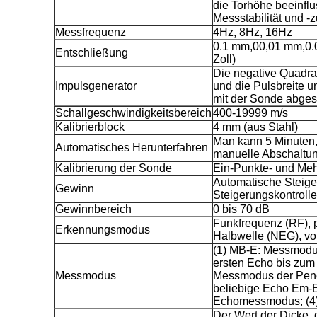
die Torhöhe beeinflu
Messstabilität und -z
Messfrequenz
4Hz, 8Hz, 16Hz
0.1 mm,00,01 mm,0.0
Entschließung
Zoll)
Die negative Quadr
Impulsgenerator
und die Pulsbreite 
mit der Sonde abges
Schallgeschwindigkeitsbereich
400-19999 m/s
Kalibrierblock
4 mm (aus Stahl)
Man kann 5 Minuten,
Automatisches Herunterfahren
manuelle Abschaltu
Kalibrierung der Sonde
Ein-Punkte- und Meh
Automatische Steige
Gewinn
Steigerungskontrolle
Gewinnbereich
0 bis 70 dB
Funkfrequenz (RF), 
Erkennungsmodus
Halbwelle (NEG), vo
(1) MB-E: Messmodus
ersten Echo bis zum 
Messmodus
Messmodus der Pene
beliebige Echo Em-En
Echomessmodus; (4
Der Wert der Dicke, 