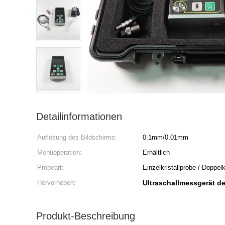
Detailinformationen
Auflösung des Bildschirms:
0.1mm/0.01mm
Menüoperation:
Erhältlich
Probeart:
Einzelkristallprobe / Doppelk
Hervorheben:
Ultraschallmessgerät d
Produkt-Beschreibung