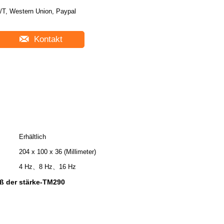
/T, Western Union, Paypal
Kontakt
Erhältlich
204 x 100 x 36 (Millimeter)
4 Hz、8 Hz、16 Hz
ß der stärke-TM290