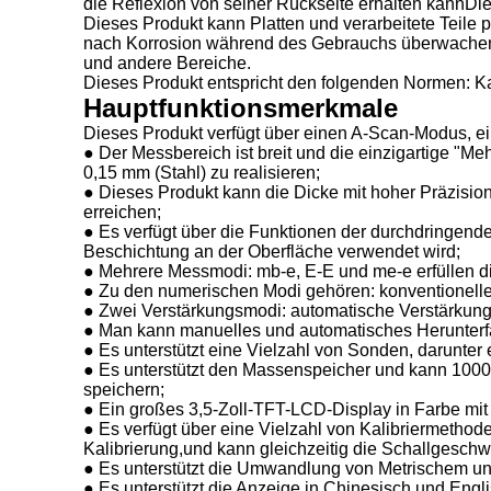
die Reflexion von seiner Rückseite erhalten kannDi
Dieses Produkt kann Platten und verarbeitete Teil
nach Korrosion während des Gebrauchs überwachen.Es
und andere Bereiche.
Dieses Produkt entspricht den folgenden Normen: Kal
Hauptfunktionsmerkmale
Dieses Produkt verfügt über einen A-Scan-Modus,
● Der Messbereich ist breit und die einzigartige "
0,15 mm (Stahl) zu realisieren;
● Dieses Produkt kann die Dicke mit hoher Präzis
erreichen;
● Es verfügt über die Funktionen der durchdringen
Beschichtung an der Oberfläche verwendet wird;
● Mehrere Messmodi: mb-e, E-E und me-e erfüllen 
● Zu den numerischen Modi gehören: konventionell
● Zwei Verstärkungsmodi: automatische Verstärkung
● Man kann manuelles und automatisches Herunterfa
● Es unterstützt eine Vielzahl von Sonden, darunter
● Es unterstützt den Massenspeicher und kann 100
speichern;
● Ein großes 3,5-Zoll-TFT-LCD-Display in Farbe mi
● Es verfügt über eine Vielzahl von Kalibriermethode
Kalibrierung,und kann gleichzeitig die Schallgeschwi
● Es unterstützt die Umwandlung von Metrischem und
● Es unterstützt die Anzeige in Chinesisch und Engli