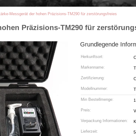
stärke-Messgerät der hohen Präzisions-TM290 für zerstörungsfreies
 hohen Präzisions-TM290 für zerstörung
Grundlegende Infor
Herkunftsort:
C
Markenname:
T
Zertifizierung:
Modellnummer:
T
Min Bestellmenge:
1
Preis:
V
Verpackung Informationen:
K
Lieferzeit:
5