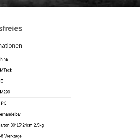
sfreies
mationen
hina
MTeck
CE
M290
 PC
erhandelbar
arton 30*15*24cm 2.5kg
-8 Werktage