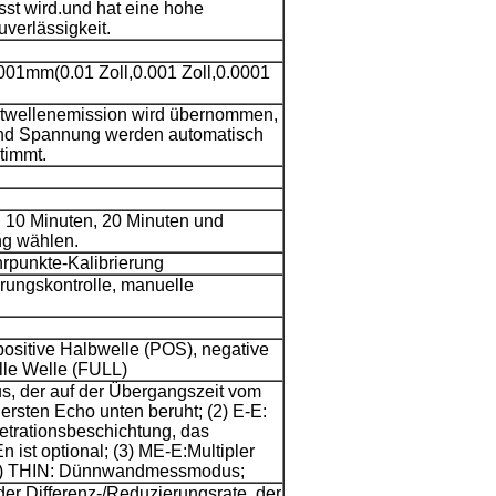
sst wird.und hat eine hohe
uverlässigkeit.
01mm(0.01 Zoll,0.001 Zoll,0.0001
atwellenemission wird übernommen,
und Spannung werden automatisch
timmt.
 10 Minuten, 20 Minuten und
ng wählen.
rpunkte-Kalibrierung
rungskontrolle, manuelle
positive Halbwelle (POS), negative
lle Welle (FULL)
, der auf der Übergangszeit vom
ersten Echo unten beruht; (2) E-E:
trationsbeschichtung, das
 ist optional; (3) ME-E:Multipler
) THIN: Dünnwandmessmodus;
der Differenz-/Reduzierungsrate, der