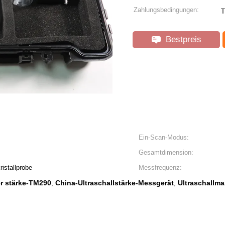
Zahlungsbedingungen:
T
Bestpreis
Ein-Scan-Modus:
Gesamtdimension:
ristallprobe
Messfrequenz:
er stärke-TM290
China-Ultraschallstärke-Messgerät
Ultraschallma
,
,