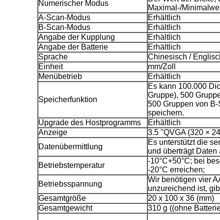
Numerischer Modus
Maximal-/Minimalwe
A-Scan-Modus
Erhältlich
B-Scan-Modus
Erhältlich
Angabe der Kupplung
Erhältlich
Angabe der Batterie
Erhältlich
Sprache
Chinesisch / Englisc
Einheit
mm/Zoll
Menübetrieb
Erhältlich
Es kann 100.000 Dic
Gruppe), 500 Grupp
Speicherfunktion
500 Gruppen von B-S
speichern.
Upgrade des Hostprogramms
Erhältlich
Anzeige
3.5 "QVGA (320 × 24
Es unterstützt die s
Datenübermittlung
und überträgt Daten
-10°C+50°C; bei bes
Betriebstemperatur
-20°C erreichen;
Wir benötigen vier A
Betriebsspannung
unzureichend ist, g
Gesamtgröße
20 x 100 x 36 (mm)
Gesamtgewicht
310 g ((ohne Batterie