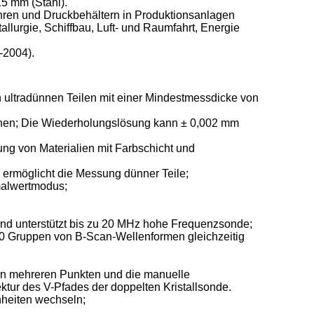
5 mm (Stahl).
hren und Druckbehältern in Produktionsanlagen
lurgie, Schiffbau, Luft- und Raumfahrt, Energie
-2004).
 ultradünnen Teilen mit einer Mindestmessdicke von
chen; Die Wiederholungslösung kann ± 0,002 mm
ng von Materialien mit Farbschicht und
ermöglicht die Messung dünner Teile;
malwertmodus;
, und unterstützt bis zu 20 MHz hohe Frequenzsonde;
0 Gruppen von B-Scan-Wellenformen gleichzeitig
ng in mehreren Punkten und die manuelle
ektur des V-Pfades der doppelten Kristallsonde.
nheiten wechseln;