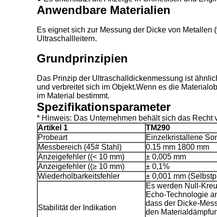
Anwendbare Materialien
Es eignet sich zur Messung der Dicke von Metallen (
Ultraschallleitern.
Grundprinzipien
Das Prinzip der Ultraschalldickenmessung ist ähnli
und verbreitet sich im Objekt.Wenn es die Material
im Material bestimmt.
Spezifikationsparameter
* Hinweis: Das Unternehmen behält sich das Recht
Artikel 1
TM290
Probeart
Einzelkristallene So
Messbereich (45# Stahl)
0.15 mm 1800 mm
Anzeigefehler ((< 10 mm)
± 0,005 mm
Anzeigefehler ((≥ 10 mm)
± 0,1%
Wiederholbarkeitsfehler
± 0,001 mm (Selbstp
Es werden Null-Kre
Echo-Technologie an
dass der Dicke-Mess
Stabilität der Indikation
den Materialdämpfun