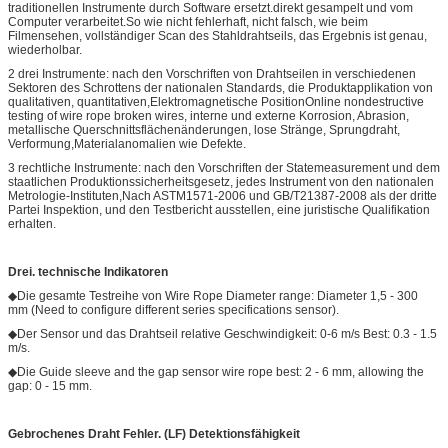
traditionellen Instrumente durch Software ersetzt.direkt gesampelt und vom
Computer verarbeitet.So wie nicht fehlerhaft, nicht falsch, wie beim
Filmensehen, vollständiger Scan des Stahldrahtseils, das Ergebnis ist genau,
wiederholbar.
2 drei Instrumente: nach den Vorschriften von Drahtseilen in verschiedenen
Sektoren des Schrottens der nationalen Standards, die Produktapplikation von
qualitativen, quantitativen,Elektromagnetische PositionOnline nondestructive
testing of wire rope broken wires, interne und externe Korrosion, Abrasion,
metallische Querschnittsflächenänderungen, lose Stränge, Sprungdraht,
Verformung,Materialanomalien wie Defekte.
3 rechtliche Instrumente: nach den Vorschriften der Statemeasurement und dem
staatlichen Produktionssicherheitsgesetz, jedes Instrument von den nationalen
Metrologie-Instituten,Nach ASTM1571-2006 und GB/T21387-2008 als der dritte
Partei Inspektion, und den Testbericht ausstellen, eine juristische Qualifikation
erhalten.
Drei.
technische Indikatoren
◆Die gesamte Testreihe von Wire Rope Diameter range: Diameter 1,5 - 300
mm (Need to configure different series specifications sensor).
◆Der Sensor und das Drahtseil relative Geschwindigkeit: 0-6 m/s Best: 0.3 - 1.5
m/s.
◆Die Guide sleeve and the gap sensor wire rope best: 2 - 6 mm, allowing the
gap: 0 - 15 mm.
Gebrochenes Draht
Fehler.
(LF)
Detektionsfähigkeit