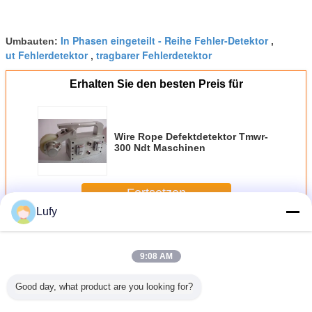
In Phasen eingeteilt - Reihe Fehler-Detektor
Umbauten:
,
ut Fehlerdetektor
tragbarer Fehlerdetektor
,
Erhalten Sie den besten Preis für
Wire Rope Defektdetektor Tmwr-
300 Ndt Maschinen
Fortsetzen
Lufy
Ultraschallprüfgerät
Mehr
9:08 AM
Good day, what product are you looking for?
e Rebar
IP65 Standard 0-
Ultraschall-
Automatisierte
Handy tra