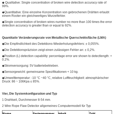
◆ Qualitative: Single concentration of broken wire detection accuracy rate of
99%.
◆Quantitative: Eine einzelne Konzentration von gebrochenen Drähten erlaubt
einem Rooter ein gleichwertiges Wurzelfehler.
◆Single concentration of broken wires number no more than 100 times the error
detection accuracy is greater than or equal to 92%.
Quantitativ
Veränderungsrate von
Metallische Querschnittsfläche (LMA)
◆Die Empfindlichkeit des Detektions-Wiederholungsfehlers: ± 0,055%.
◆Die Detektionspräzision zeigt einen zulässigen Fehler an: ± 0,2%.
◆Position (L) detection capability: percentage error are shown to detectlength: +
0.2%.
◆Stromversorgung: 5V batteriebetrieben.
◆Sensorgewicht: gemeinsame Spezifikationen < 10 kg.
◆Umwelttemperatur: -10 °C ~40 °C, relative Luftfeuchtigkeit: atmosphärischer
Druck: 86 ~ 106Kpa ≤ 85%.
Vier,
Die Systemkonfiguration
und Typ
1 Drahtseil, Durchmesser 8-54 mm.
2 Wire Rope Flaw Detector allgemeines Computermodell für Typ
Name
Seriennummer
Inhalt
Zahl