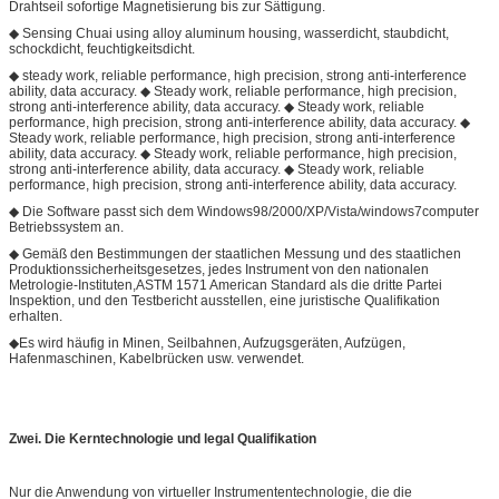
Drahtseil sofortige Magnetisierung bis zur Sättigung.
◆ Sensing Chuai using alloy aluminum housing, wasserdicht, staubdicht,
schockdicht, feuchtigkeitsdicht.
◆ steady work, reliable performance, high precision, strong anti-interference
ability, data accuracy. ◆ Steady work, reliable performance, high precision,
strong anti-interference ability, data accuracy. ◆ Steady work, reliable
performance, high precision, strong anti-interference ability, data accuracy. ◆
Steady work, reliable performance, high precision, strong anti-interference
ability, data accuracy. ◆ Steady work, reliable performance, high precision,
strong anti-interference ability, data accuracy. ◆ Steady work, reliable
performance, high precision, strong anti-interference ability, data accuracy.
◆ Die Software passt sich dem Windows98/2000/XP/Vista/windows7computer
Betriebssystem an.
◆ Gemäß den Bestimmungen der staatlichen Messung und des staatlichen
Produktionssicherheitsgesetzes, jedes Instrument von den nationalen
Metrologie-Instituten,ASTM 1571 American Standard als die dritte Partei
Inspektion, und den Testbericht ausstellen, eine juristische Qualifikation
erhalten.
◆Es wird häufig in Minen, Seilbahnen, Aufzugsgeräten, Aufzügen,
Hafenmaschinen, Kabelbrücken usw. verwendet.
Zwei.
Die Kerntechnologie
und legal
Qualifikation
Nur die Anwendung von virtueller Instrumententechnologie, die die