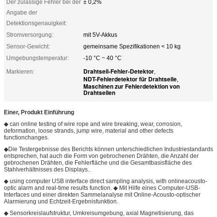
Der zulässige Fehler bei der
± 0,2%
Angabe der
Detektionsgenauigkeit:
Stromversorgung:
mit 5V-Akkus
Sensor-Gewicht:
gemeinsame Spezifikationen < 10 kg
Umgebungstemperatur:
-10 °C ~ 40 °C
Drahtseil-Fehler-Detektor
Markieren:
,
NDT-Fehlerdetektor für Drahtseile
,
Maschinen zur Fehlerdetektion von
Drahtseilen
Einer
,
Produkt
Einführung
◆ can online testing of wire rope and wire breaking, wear, corrosion,
deformation, loose strands, jump wire, material and other defects
functionchanges.
◆Die Testergebnisse des Berichts können unterschiedlichen Industriestandards
entsprechen, hat auch die Form von gebrochenen Drähten, die Anzahl der
gebrochenen Drähten, die Fehlerfläche und die Gesamtbasisfläche des
Stahlverhältnisses des Displays..
◆ using computer USB interface direct sampling analysis, with onlineacousto-
optic alarm and real-time results function. ◆ Mit Hilfe eines Computer-USB-
Interfaces und einer direkten Sammelanalyse mit Online-Acousto-optischer
Alarmierung und Echtzeit-Ergebnisfunktion.
◆ Sensorkreislaufstruktur, Umkreisumgebung, axial Magnetisierung, das