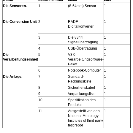
Die Sensoren.
1
(8-54mm) Sensor
1
Die Conversion Unit
2
RADF-
1
Digitalkonverter
3
Die 8344
1
Signalübertragung.
4
USB-Übertragung
1
Die
5
V3.0
1
Verarbeitungseinheit
Verarbeitungsoftware-
Paket
6
Notebook-Computer
1
Die Anlage.
7
Standard-
1
Packungskiste
8
Sicherheitskabel
1
9
Verpackungsliste
1
10
Spezifikation des
1
Produkts
11
Ausgestellt von den
1
National Metrology
Institutes of third party
test repor